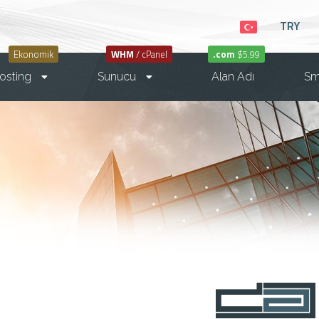
TRY
Ekonomik
WHM
/ cPanel
.com
$5.99
osting
Sunucu
Alan Adı
S