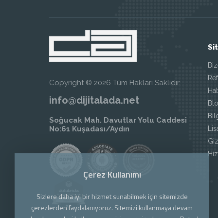
Si
Biz
Ref
Copyright © 2026 Tüm Hakları Saklıdır.
Ha
info@dijitalada.net
Blo
Bil
Soğucak Mah. Davutlar Yolu Caddesi
Li
No:61 Kuşadası/Aydın
Giz
Hi
Çerez Kullanımı
Sizlere daha iyi bir hizmet sunabilmek için sitemizde
çerezlerden faydalanıyoruz. Sitemizi kullanmaya devam