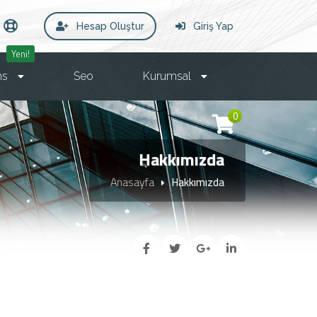
Hesap Oluştur
Giriş Yap
Yeni!
ms
Seo
Kurumsal
0
Hakkımızda
Anasayfa
Hakkımızda