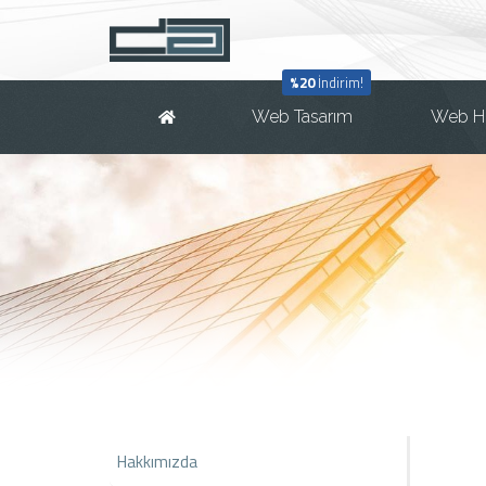
%20
İndirim!
Web Tasarım
Web H
Hakkımızda