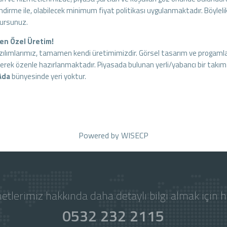
dirme ile, olabilecek minimum fiyat politikası uygulanmaktadır. Böyleli
lursunuz.
n Özel Üretim!
ılımlarımız, tamamen kendi üretimimizdir. Görsel tasarım ve progamla
erek özenle hazırlanmaktadır. Piyasada bulunan yerli/yabancı bir takım 
 Ada
bünyesinde yeri yoktur.
Powered by
WISECP
etlerimiz hakkında daha detaylı bilgi almak için 
0532 232 2115