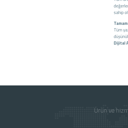
değerlen
sahip o
Tamame
Tüm yaz
düşünül
Dijital
Ürün ve hizm