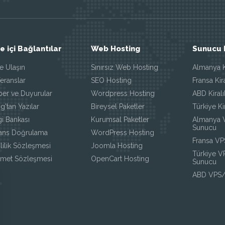
te içi Bağlantılar
Web Hosting
Sunucu 
e Ulaşın
Sınırsız Web Hosting
Almanya K
eranslar
SEO Hosting
Fransa Kir
ber ve Duyurular
Wordpress Hosting
ABD Kiral
g'tan Yazılar
Bireysel Paketler
Türkiye Ki
gi Bankası
Kurumsal Paketler
Almanya
Sunucu
sans Doğrulama
WordPress Hosting
Fransa V
lilik Sözleşmesi
Joomla Hosting
Türkiye 
zmet Sözleşmesi
OpenCart Hosting
Sunucu
ABD VPS