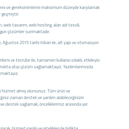
çlarını ve gereksinimlerini maksimum düzeyde karşılamak
 geçmiştir.
lım, web tasarım, web hosting, alan adı tescili,
 uygun çözümler sunmaktadır.
Ağustos 2015 tarihi itibari ile, alt yapı ve otomasyon
.
imi ve tecrübe ile, tamamen kullanıcı odaklı, etkileyici
le, nokta atışı çözüm sağlamaktayız. Yazılımlarımızda
apmaktayız.
eli hizmet almış olursunuz. Tüm ürün ve
ğiniz zaman destek ve yardım alabileceğinizin
ek ve destek sağlamak, önceliklerimiz arasında yer
k, hizmet içeriği ve nitelikleri ile birlikte