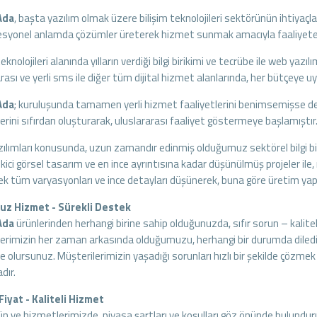
 Ada
, başta yazılım olmak üzere bilişim teknolojileri sektörünün ihtiya
esyonel anlamda çözümler üreterek hizmet sunmak amacıyla faaliyete
teknolojileri alanında yılların verdiği bilgi birikimi ve tecrübe ile web yazı
rası ve yerli sms ile diğer tüm dijital hizmet alanlarında, her bütçeye
 Ada
; kuruluşunda tamamen yerli hizmet faaliyetlerini benimsemişse de, 
rini sıfırdan oluşturarak, uluslararası faaliyet göstermeye başlamıştır
lımları konusunda, uzun zamandır edinmiş olduğumuz sektörel bilgi birik
çekici görsel tasarım ve en ince ayrıntısına kadar düşünülmüş projeler i
cek tüm varyasyonları ve ince detayları düşünerek, buna göre üretim y
uz Hizmet - Sürekli Destek
 Ada
ürünlerinden herhangi birine sahip olduğunuzda, sıfır sorun – kalit
erimizin her zaman arkasında olduğumuzu, herhangi bir durumda diledi
de olursunuz. Müşterilerimizin yaşadığı sorunları hızlı bir şekilde çözm
dır.
iyat - Kaliteli Hizmet
 ve hizmetlerimizde, piyasa şartları ve koşulları göz önünde bulundurulara