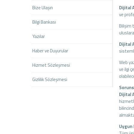
Bize Ulaşın
Dijital
ve prof
Bilgi Bankası
Bilişim 
uluslara
Yazılar
Dijital
Haber ve Duyurular
sistemle
Web yazı
Hizmet Sözleşmesi
ve ilgi 
olabile
Gizlilik Sözleşmesi
Soruns
Dijital
hizmetl
bilincin
almakta
Uygun F
Tüm ürün