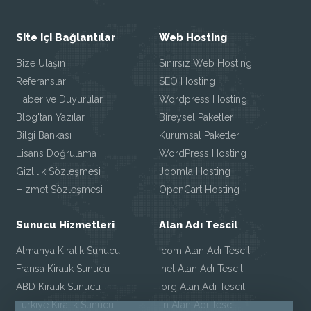
Site içi Bağlantılar
Web Hosting
Bize Ulaşın
Sınırsız Web Hosting
Referanslar
SEO Hosting
Haber ve Duyurular
Wordpress Hosting
Blog'tan Yazılar
Bireysel Paketler
Bilgi Bankası
Kurumsal Paketler
Lisans Doğrulama
WordPress Hosting
Gizlilik Sözleşmesi
Joomla Hosting
Hizmet Sözleşmesi
OpenCart Hosting
Sunucu Hizmetleri
Alan Adı Tescil
Almanya Kiralık Sunucu
.com Alan Adı Tescil
Fransa Kiralık Sunucu
.net Alan Adı Tescil
ABD Kiralık Sunucu
.org Alan Adı Tescil
Türkiye Kiralık Sunucu
.in Alan Adı Tescil