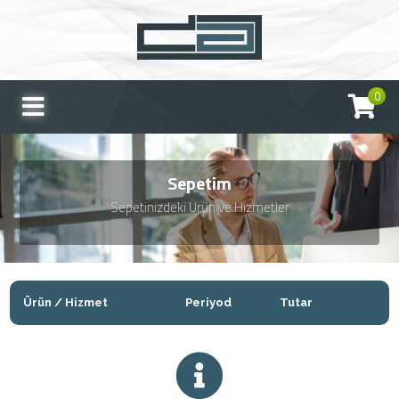
0
Sepetim
Sepetinizdeki Ürün ve Hizmetler
Ürün / Hizmet
Periyod
Tutar