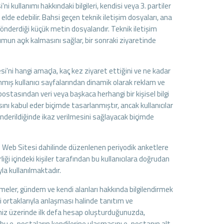
i'ni kullanımı hakkındaki bilgileri, kendisi veya 3. partiler
elde edebilir. Bahsi geçen teknik iletişim dosyaları, ana
gönderdiği küçük metin dosyalarıdır. Teknik iletişim
rumun açık kalmasını sağlar, bir sonraki ziyaretinde
tesi'ni hangi amaçla, kaç kez ziyaret ettiğini ve ne kadar
lanmış kullanıcı sayfalarından dinamik olarak reklam ve
postasından veri veya başkaca herhangi bir kişisel bilgi
ını kabul eder biçimde tasarlanmıştır, ancak kullanıcılar
nderildiğinde ikaz verilmesini sağlayacak biçimde
n Web Sitesi dahilinde düzenlenen periyodik anketlere
rliği içindeki kişiler tarafından bu kullanıcılara doğrudan
a kullanılmaktadır.
işmeler, gündem ve kendi alanları hakkında bilgilendirmek
i ortaklarıyla anlaşması halinde tanıtım ve
mimiz üzerinde ilk defa hesap oluşturduğunuzda,
r bu e-postaların kendilerine ulaşmasını e-postanın alt