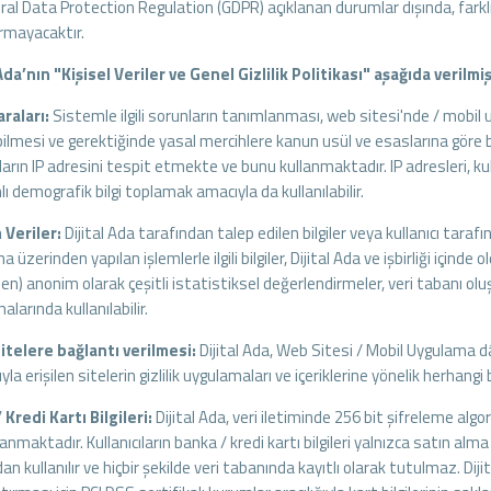
ral Data Protection Regulation (GDPR) açıklanan durumlar dışında, far
ırmayacaktır.
Ada’nın "Kişisel Veriler ve Genel Gizlilik Politikası" aşağıda verilmiş
raları:
Sistemle ilgili sorunların tanımlanması, web sitesi'nde / mobil u
bilmesi ve gerektiğinde yasal mercihlere kanun usül ve esaslarına göre bi
ıların IP adresini tespit etmekte ve bunu kullanmaktadır. IP adresleri, ku
 demografik bilgi toplamak amacıyla da kullanılabilir.
Veriler:
Dijital Ada tarafından talep edilen bilgiler veya kullanıcı taraf
 üzerinden yapılan işlemlerle ilgili bilgiler, Dijital Ada ve işbirliği içinde o
n) anonim olarak çeşitli istatistiksel değerlendirmeler, veri tabanı ol
alarında kullanılabilir.
itelere bağlantı verilmesi:
Dijital Ada, Web Sitesi / Mobil Uygulama dâhi
yla erişilen sitelerin gizlilik uygulamaları ve içeriklerine yönelik herhang
 Kredi Kartı Bilgileri:
Dijital Ada, veri iletiminde 256 bit şifreleme algor
lanmaktadır. Kullanıcıların banka / kredi kartı bilgileri yalnızca satın 
an kullanılır ve hiçbir şekilde veri tabanında kayıtlı olarak tutulmaz. Dijit