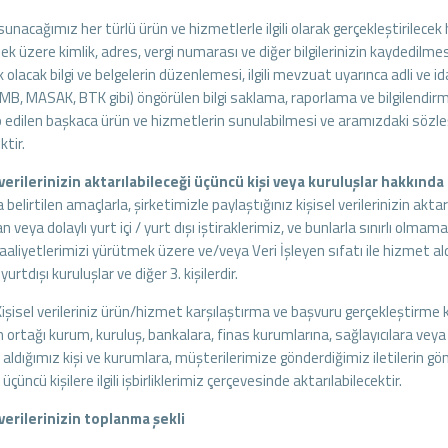
sunacağımız her türlü ürün ve hizmetlerle ilgili olarak gerçekleştirilecek
ek üzere kimlik, adres, vergi numarası ve diğer bilgilerinizin kaydedilmes
olacak bilgi ve belgelerin düzenlemesi, ilgili mevzuat uyarınca adli ve 
MB, MASAK, BTK gibi) öngörülen bilgi saklama, raporlama ve bilgilendirm
p edilen başkaca ürün ve hizmetlerin sunulabilmesi ve aramızdaki sözleş
ktir.
 verilerinizin aktarılabileceği üçüncü kişi veya kuruluşlar hakkında
 belirtilen amaçlarla, şirketimizle paylaştığınız kişisel verilerinizin aktar
 veya dolaylı yurt içi / yurt dışı iştiraklerimiz, ve bunlarla sınırlı olmam
aaliyetlerimizi yürütmek üzere ve/veya Veri İşleyen sıfatı ile hizmet aldı
 yurtdışı kuruluşlar ve diğer 3. kişilerdir.
Kişisel verileriniz ürün/hizmet karşılaştırma ve başvuru gerçekleştirme k
 ortağı kurum, kuruluş, bankalara, finas kurumlarına, sağlayıcılara veya
 aldığımız kişi ve kurumlara, müşterilerimize gönderdiğimiz iletilerin
 üçüncü kişilere ilgili işbirliklerimiz çerçevesinde aktarılabilecektir.
 verilerinizin toplanma şekli