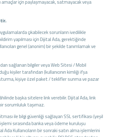
klı amaçlar için paylaşmayacak, satmayacak veya
tir.
ygulamalarda çıkabilecek sorunların ivedilikle
ldirim yapılması için Dijital Ada, gerektiğinde
llanıcıları genel (anonim) bir şekilde tanımlamak ve
ından sağlanan bilgiler veya Web Sitesi / Mobil
lduğu kişiler tarafından (kullanıcının kimliği ifşa
uşturma, kişiye özel paket / teklifler sunma ve pazar
linde başka sitelere link verebilir. Dijital Ada, link
i bir sorumluluk taşımaz.
itması ile bilgi güvenliği sağlayan SSL sertifikası (yeşil
alma işlemi sırasında banka veya ödeme kuruluşu
al Ada Kullanıcıların bir sonraki satın alma işlemlerini