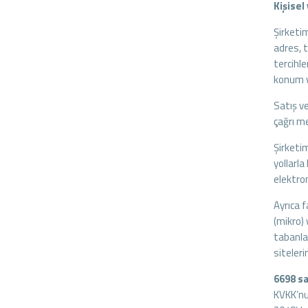
Kişisel 
Şirketi
adres, t
tercihle
konum ve
Satış ve
çağrı me
Şirketim
yollarla
elektro
Ayrıca f
(mikro)
tabanla
siteleri
6698 sa
KVKK’nu