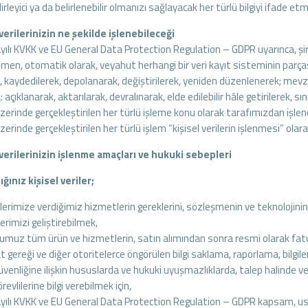
lirleyici ya da belirlenebilir olmanızı sağlayacak her türlü bilgiyi ifade et
 verilerinizin ne şekilde işlenebileceği
yılı KVKK ve EU General Data Protection Regulation – GDPR uyarınca, şir
smen, otomatik olarak, veyahut herhangi bir veri kayıt sisteminin parça
k, kaydedilerek, depolanarak, değiştirilerek, yeniden düzenlenerek; mev
: açıklanarak, aktarılarak, devralınarak, elde edilebilir hâle getirilerek, s
üzerinde gerçekleştirilen her türlü işleme konu olarak tarafımızdan işle
üzerinde gerçekleştirilen her türlü işlem “kişisel verilerin işlenmesi” olar
 verilerinizin işlenme amaçları ve hukuki sebepleri
ğınız kişisel veriler;
lerimize verdiğimiz hizmetlerin gereklerini, sözleşmenin ve teknolojini
rimizi geliştirebilmek,
muz tüm ürün ve hizmetlerin, satın alımından sonra resmi olarak fat
 gereği ve diğer otoritelerce öngörülen bilgi saklama, raporlama, bilgi
enliğine ilişkin hususlarda ve hukuki uyuşmazlıklarda, talep halinde ve
evlilerine bilgi verebilmek için,
yılı KVKK ve EU General Data Protection Regulation – GDPR kapsam, usül