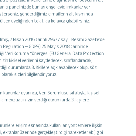
llanıcı panelinizde bunları engelleyici imkanlar yer
terseniz, gönderdiğimiz e.maillerin alt kısmında
lten üyeliğinden tek tıkla kolayca çıkabilirsiniz.
lmiş, 7 Nisan 2016 tarihli 29677 sayılı Resmi Gazete’de
ion Regulation – GDPR) 25 Mayıs 2018 tarihinde
rliği Veri Koruma Yönergesi (EU General Data Protection
n kişisel verilerini kaydedecek, sınıflandıracak,
diği durumlarda 3. Kişilere açıklayabilecek olup, söz
arak sizleri bilgilendiriyoruz.
en kanunlar uyarınca, Veri Sorumlusu sıfatıyla, kişisel
k, mevzuatın izin verdiği durumlarda 3. kişilere
 ürünlere erişim esnasında kullanılan yöntemlere ilişkin
i, ekranlar üzerinde gerçekleştirdiği hareketler vb.) gibi