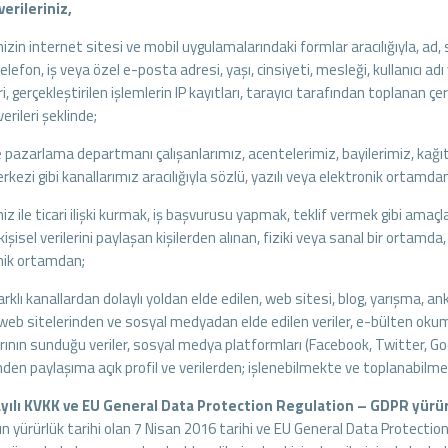
verileriniz,
mizin internet sitesi ve mobil uygulamalarındaki formlar aracılığıyla, a
elefon, iş veya özel e-posta adresi, yaşı, cinsiyeti, mesleği, kullanıcı adı 
ri, gerçekleştirilen işlemlerin IP kayıtları, tarayıcı tarafından toplanan çe
rileri şeklinde;
 pazarlama departmanı çalışanlarımız, acentelerimiz, bayilerimiz, kağıt 
rkezi gibi kanallarımız aracılığıyla sözlü, yazılı veya elektronik ortamdan
iz ile ticari ilişki kurmak, iş başvurusu yapmak, teklif vermek gibi amaçla
 kişisel verilerini paylaşan kişilerden alınan, fiziki veya sanal bir ortamd
nik ortamdan;
arklı kanallardan dolaylı yoldan elde edilen, web sitesi, blog, yarışma, 
 web sitelerinden ve sosyal medyadan elde edilen veriler, e-bülten okum
rının sunduğu veriler, sosyal medya platformları (Facebook, Twitter, Go
nden paylaşıma açık profil ve verilerden; işlenebilmekte ve toplanabilme
yılı KVKK ve EU General Data Protection Regulation – GDPR yürürl
n yürürlük tarihi olan 7 Nisan 2016 tarihi ve EU General Data Protectio