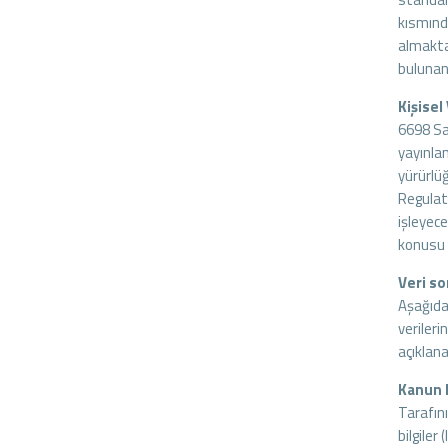
kısmında
almakta
bulunan 
Kişisel
6698 Sa
yayınla
yürürlüğ
Regulati
işleyece
konusu y
Veri so
Aşağıda 
verileri
açıklana
Kanun 
Tarafını
bilgiler