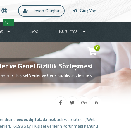
Hesap Oluştur
Giriş Yap
Yeni!
ms
Seo
Kurumsal
0
iler ve Genel Gizlilik Sözleşmesi
sayfa
Kişisel Veriler ve Genel Gizlilik Sözleşmesi
n kendisine
www.dijitalada.net
adlı web sitesi ("Web
erileri, “6698 Sayılı Kişisel Verilerin Korunması Kanunu”