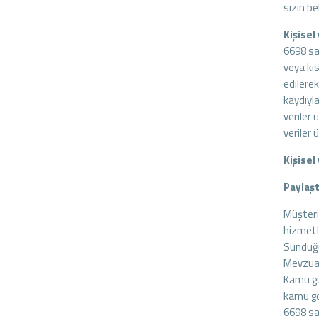
sizin be
Kişisel
6698 sa
veya kı
edilere
kaydıyla
veriler 
veriler 
Kişisel
Paylaştı
Müşteri
hizmetle
Sunduğu
Mevzuat
Kamu güv
kamu gör
6698 sa