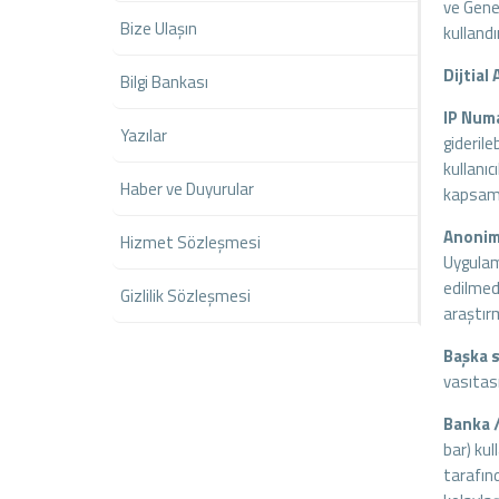
ve Gene
Bize Ulaşın
kulland
Dijtial 
Bilgi Bankası
IP Numa
Yazılar
giderile
kullanıc
Haber ve Duyurular
kapsamlı
Anonim 
Hizmet Sözleşmesi
Uygulama
edilmede
Gizlilik Sözleşmesi
araştırm
Başka s
vasıtası
Banka /
bar) kul
tarafınd