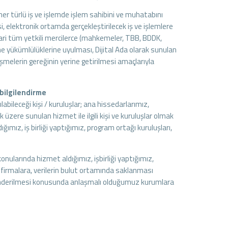
 her türlü iş ve işlemde işlem sahibini ve muhatabını
i, elektronik ortamda gerçekleştirilecek iş ve işlemlere
idari tüm yetkili mercilerce (mahkemeler, TBB, BDDK,
e yükümlülüklerine uyulması, Dijital Ada olarak sunulan
melerin gereğinin yerine getirilmesi amaçlarıyla
 bilgilendirme
ılabileceği kişi / kuruluşlar; ana hissedarlarımız,
ak üzere sunulan hizmet ile ilgili kişi ve kuruluşlar olmak
ğımız, iş birliği yaptığımız, program ortağı kuruluşları,
onularında hizmet aldığımız, işbirliği yaptığımız,
 firmalara, verilerin bulut ortamında saklanması
 gönderilmesi konusunda anlaşmalı olduğumuz kurumlara