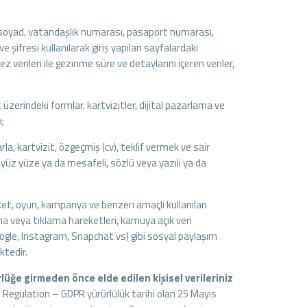
d, soyad, vatandaşlık numarası, pasaport numarası,
ve şifresi kullanılarak giriş yapılan sayfalardaki
rez verileri ile gezinme süre ve detaylarını içeren veriler,
üzerindeki formlar, kartvizitler, dijital pazarlama ve
;
rla, kartvizit, özgeçmiş (cv), teklif vermek ve sair
a, yüz yüze ya da mesafeli, sözlü veya yazılı ya da
anket, oyun, kampanya ve benzeri amaçlı kullanılan
a veya tıklama hareketleri, kamuya açık veri
ogle, Instagram, Snapchat vs) gibi sosyal paylaşım
ktedir.
üğe girmeden önce elde edilen kişisel verileriniz
n Regulation – GDPR yürürlülük tarihi olan 25 Mayıs