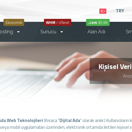
TRY
Ekonomik
WHM
/ cPanel
.com
$5.99
osting
Sunucu
Alan Adı
S
Kişisel Ver
Ana
 Ada Web Teknolojileri
(Kısaca "
Dijital Ada
" olarak anılır.) Kullanıcıları
 veya mobil uygulamaları üzerinden, elektronik ortamda iletilen kişisel v