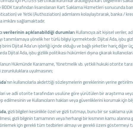
tırması için PCI DSS sertifikalı kurumlar aracılığıyla kart bilgilerinin sak
e BDDK tarafından lisanslanan Kart Saklama Hizmetleri sonucunda banka 
ication) ve Yetki (Authoziation) adımlarını kolaylaştırarak, banka / kred
a imkânı sağlamaktadır.
cı verilerinin açıklanabildiği durumlar:
Kullanıcıya ait kişisel veriler
ıyı tanımlamaya yönelik her türlü bilgiyi içermektedir. Dijital Ada, işbu gizl
 birini Dijital Ada'un işbirliği içinde olduğu ve bağlı şirketler hariç diğer 
da Dijital Ada, işbu gizlilik politikası hükümleri dışına çıkarak kullanıcılara
Kanun Hükmünde Kararname, Yönetmelik vb. yetkili hukuki otorite tarafın
i zorunluluklara uyulmasının;
 Ada
'nın kullanıcılarla akdettiği sözleşmelerin gereklerinin yerine getir
idari ve adli otorite tarafından usulüne göre yürütülen bir araştırma vey
lep edilmesinin ve Kullanıcıların hakları veya güvenliklerini korumak için bil
 Ada
, gizli bilgileri kesinlikle özel ve gizli tutmayı, bunu bir sır saklama
mesi, gizli bilginin tamamının veya herhangi bir kısmının kamu alanına g
ı önlemek için gerekli tüm tedbirleri almayı ve gerekli özeni göstermeyi