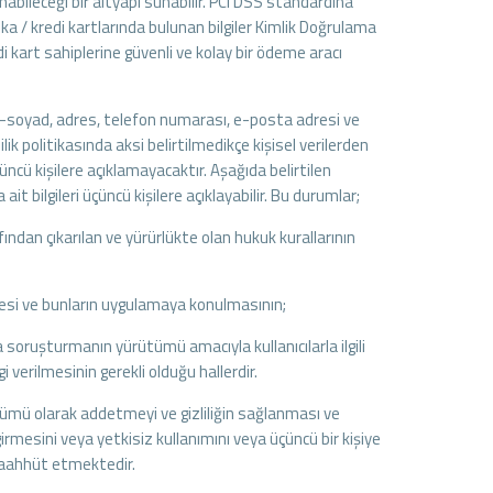
lanabileceği bir altyapı sunabilir. PCI DSS standardına
/ kredi kartlarında bulunan bilgiler Kimlik Doğrulama
i kart sahiplerine güvenli ve kolay bir ödeme aracı
, ad-soyad, adres, telefon numarası, e-posta adresi ve
ilik politikasında aksi belirtilmedikçe kişisel verilerden
üçüncü kişilere açıklamayacaktır. Aşağıda belirtilen
 ait bilgileri üçüncü kişilere açıklayabilir. Bu durumlar;
dan çıkarılan ve yürürlükte olan hukuk kurallarının
ilmesi ve bunların uygulamaya konulmasının;
a soruşturmanın yürütümü amacıyla kullanıcılarla ilgili
gi verilmesinin gerekli olduğu hallerdir.
 yükümü olarak addetmeyi ve gizliliğin sağlanması ve
irmesini veya yetkisiz kullanımını veya üçüncü bir kişiye
 taahhüt etmektedir.