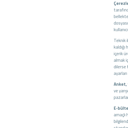
Çerezl
tarafınd
bellekte
dosyası,
kullanıc
Teknik i
kaldığı 
içerik ü
almak iç
dilerse
ayarları 
Anket, 
ve yarış
pazarla
E-bülte
amaçlı h
bilgilen
standar