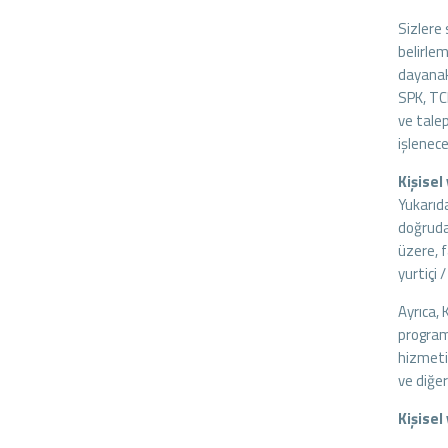
Sizlere 
belirlem
dayanak 
SPK, TC
ve tale
işlenece
Kişisel
Yukarıda
doğrudan
üzere, f
yurtiçi /
Ayrıca, 
program
hizmeti
ve diğer
Kişisel