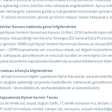
 açıklandığı üzere, belirtilen linke tıklayarak engelleyebilirler. Ayrıca, ku
dır. Herhangi bir zamanda günlük e.mail gönderim listemizden çıkmak is
"E-bülten listemizden çıkmak için lütfen tıklayın" linkine tıklayarak e-bü
 Veriler Kanunu hakkında genel bilgilendirme
yılı Kişisel Verilerin Korunması Kanunu 24 Mart 2016 tarihinde kabul edi
nmıştır. Avrupa Birliği Veri Koruma Yönergesi (EU General Data Protect
e girmiştir. 6698 sayılı Kişisel Verilerin Korunması Kanunu ve Avrupa Bi
on – GDPR) kapsamında veri sorumlusu olarak, siz değerli müşterilerimizi
k, saklayacak, güncelleyecek ve mevzuat kuralları ve vereceğiniz izin ver
asal düzenleme kapsamında karşılıklı hak ve yükümlülüklerimize ilişkin ol
rumlusu sıfatıyla bilgilendirme
detaylı kurumsal bilgileri yayınlanan Dijital Ada olarak, yukarıda belirtil
niz aşağıda açıklandığı çerçevede; kaydedilecek, saklanacak, güncellenece
bilecek / devredilebilecek, sınıflandırılabilecek ve işlenebilecektir.
Kapsamında Kişisel Verinin Tanımı
za ait kimlik (ad, soyad, doğum tarihi, TC kimlik numarası vs.), iletişim,
 (IP, mobil tel markası-modeli, tarayıcı tipi, versiyonu, sosyal medya bilgis