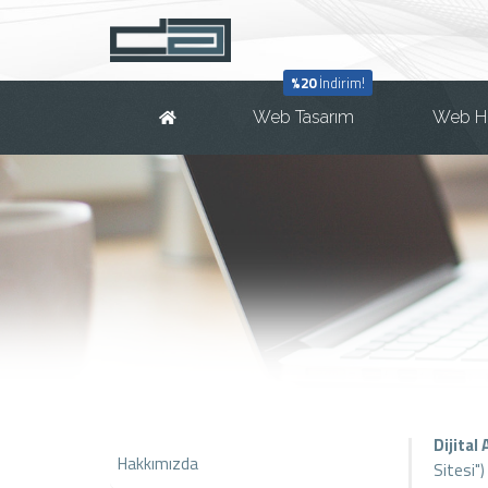
%20
İndirim!
Web Tasarım
Web H
Dijital
Hakkımızda
Sitesi")