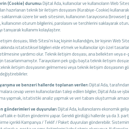
erin (Cookie) durumu:
Dijital Ada, kullanıcılar ve kullanıcıların Web Sites
an hazırlanan teknik bir iletişim dosyasını (Kurabiye-Cookie) kullanarak 
 saklanmak üzere bir web sitesinin, kullanıcının tarayıcısına (browser) 
 kullanıcının oturum bilgilerini, parolasını ve tercihlerini saklayarak otu
ıyı tanıyarak kullanımı kolaylaştırır.
letişim dosyası, Web Sitesi'ni kaç kişinin kullandığını, bir kişinin Web Si
hakkında istatistiksel bilgileri elde etmek ve kullanıcılar için özel tasar
retilmesine yardımcı olur. Teknik iletişim dosyası, ana bellekten veya e-
in tasarlanmamıştır. Tarayıcıların pek çoğu başta teknik iletişim dosyas
 teknik iletişim dosyasının gelmemesi veya teknik iletişim dosyasının gö
değiştirebilirler.
yarışma ve benzeri hallerde toplanan veriler:
Dijital Ada, tarafında
malara cevap veren kullanıcılardan talep edilen bilgiler, Dijital Ada ve işbi
ma yapmak, istatistiki analiz yapmak ve veri tabanı oluşturmak amacıyl
n gönderimleri ve duyurular:
Dijital Ada, kullanıcılarını ekonomik gel
aftalık e-bülten gönderimi yapar. Gerekli gördüğü hallerde ya da 3. part
dirme içerikli Kampanya / Teklif / Paket duyuruları gönderebilir. Siste
t olarak e-posta ve sms iletimlerini kabul etmiş olursunuz. Kullanıcıla