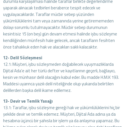
durumla karşılaşılması halinde taraflar birlikte değerlendirme
yaparak alınacak tedbirleri beraberce tespit edecek ve
uygulayacaklardır. Taraflar mücbir sebep yüzünden
yükümlülüklerini tam veya zamanında yerine getirememeden
dolayı sorumlu tutulmayacaktır. Mücbir sebep durumunun
kesintisiz 15 (on beş) gün devam etmesi halinde işbu sözleşme
kendiliğinden münfesih hale gelecek, ancak tarafların fesihten
önce tahakkuk eden hak ve alacakları saklı kalacaktır.
12- Delil Sözleşmesi
12.1: Müşteri, işbu sözleşmeden doğabilecek uyuşmazlıklarda
Dijital Ada'e ait her türlü defter ve kayıtlarının geçerli, bağlayıcı,
kesin ve münhasır delil olacağını kabul eder. Bu madde H.M.K 193.
Maddesi uyarınca yazılı delil niteliğinde olup yukarıda belirtilen
delillerden başka delil ikame edilemez.
13- Devir ve Temlik Yasağı
13.1: Taraflar, işbu sözleşme gereği hak ve yükümlülüklerini hiç bir
şekilde devir ve temlik edemez. Müşteri, Dijital Ada adına ya da
hesabına üçüncü bir şahısla bir işlem ya da anlaşma yapamaz. Bu