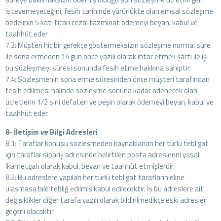
isteyemeyeceğini, fesih tarihinde yürürlükte olan emsal sözleşme
bedelinin 5 katı ticari cezai tazminat ödemeyi beyan, kabul ve
taahhüt eder.
7.3: Müşteri hiç bir gerekçe göstermeksizin sözleşme normal süre
ile sona ermeden 14 gün önce yazılı olarak ihtar etmek şartı ile iş
bu sözleşmeyi süresi sonunda fesih etme hakkına sahiptir.
7.4: Sözleşmenin sona erme süresinden önce müşteri tarafından
fesih edilmesi halinde sözleşme sonuna kadar ödenecek olan
ücretlerin 1/2 sini defaten ve peşin olarak ödemeyi beyan, kabul ve
taahhüt eder.
8- İletişim ve Bilgi Adresleri
8.1: Taraflar konusu sözleşmeden kaynaklanan her türlü tebligat
için taraflar sipariş adresinde belirtilen posta adreslerini yasal
ikametgah olarak kabul, beyan ve taahhüt etmişlerdir.
8.2: Bu adreslere yapılan her türlü tebligat tarafların eline
ulaşmasa bile tebliğ edilmiş kabul edilecektir. İş bu adreslere ait
değişiklikler diğer tarafa yazılı olarak bildirilmedikçe eski adresler
geçerli olacaktır.