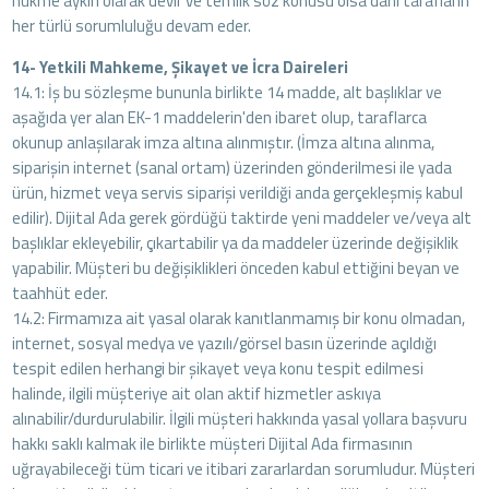
hükme aykırı olarak devir ve temlik söz konusu olsa dahi tarafların
her türlü sorumluluğu devam eder.
14- Yetkili Mahkeme, Şikayet ve İcra Daireleri
14.1: İş bu sözleşme bununla birlikte 14 madde, alt başlıklar ve
aşağıda yer alan EK-1 maddelerin'den ibaret olup, taraflarca
okunup anlaşılarak imza altına alınmıştır. (İmza altına alınma,
siparişin internet (sanal ortam) üzerinden gönderilmesi ile yada
ürün, hizmet veya servis siparişi verildiği anda gerçekleşmiş kabul
edilir). Dijital Ada gerek gördüğü taktirde yeni maddeler ve/veya alt
başlıklar ekleyebilir, çıkartabilir ya da maddeler üzerinde değişiklik
yapabilir. Müşteri bu değişiklikleri önceden kabul ettiğini beyan ve
taahhüt eder.
14.2: Firmamıza ait yasal olarak kanıtlanmamış bir konu olmadan,
internet, sosyal medya ve yazılı/görsel basın üzerinde açıldığı
tespit edilen herhangi bir şikayet veya konu tespit edilmesi
halinde, ilgili müşteriye ait olan aktif hizmetler askıya
alınabilir/durdurulabilir. İlgili müşteri hakkında yasal yollara başvuru
hakkı saklı kalmak ile birlikte müşteri Dijital Ada firmasının
uğrayabileceği tüm ticari ve itibari zararlardan sorumludur. Müşteri