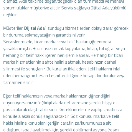
olamaz. Aksi taktirde doğan/doğacak olan tüm maddi ve manevi
sorumluluklar müşteriye aittir. Servis sağlayıcı Dijital Ada yükümlü
değildir.
Müşteriler,
Dijital Ada
’ı sunduğu hizmetlerden dolayı zarar görecek
bir duruma sokmayacağının garantisini verir.
Servislerimizde, ticari marka veya telif hakları çiğnenmesi
yasaklanmıştır. Bu, izinsiz müzik kopyalama, kitap, fotoğraf veya
herhangi bir telif hakkı içeren her işlemi kapsar. Herhangi bir ticari
marka hizmetlerinin sahte halini satmak, hesabınızın derhal
silinmesi ile sonuçlanır. Bu kuralları ihlal eden, telif haklarını ihlal
eden herhangi bir hesap tespit edildiğinde hesap dondurulur veya
tamamen silinir.
Eğer telif haklarınızın veya marka haklarınızın çiğnendiğini
düşünüyorsanız info@dijitalada.net adresine gerekli bilgiyi e-
posta olarak ulaştırabilirsiniz. Gerekli inceleme yapılıp tarafınıza
konu ile alakalı dönüş sağlanacaktır. Söz konusu marka ve telif
hakkı ihlaline konu olan içeriğin tarafınıza/kurumunuza ait
olduğunu ispatlayabilmek için, gerekli dokümantasyona (resmi