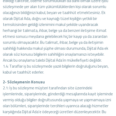
edildiği taktirde, ödeme sorumlulukları da dahil olmak üzere işbu
sözleşmede yer alan tüm yükümlülüklerden kişi olarak sorumlu
olacağınızı bildiğinizi kabul, beyan ve taahhüt etmektesiniz. Ek
olarak Dijital Ada, doğru ve kaynağı tüzel kişiliğin yetkili bir
temsilcisinden geldiği izlenimini makul şekilde uyandıracak
herhangi bir talimata, ihbar, belge ya da benzeri iletişime itimat
etmesi sonucu meydana gelebilecek hiç bir kayıp ya da zarardan
sorumlu olmayacaktır. Bu talimat, ihbar, belge ya da iletişimin
sahihliği hakkında makul şüphe olması durumunda, Dijital Ada ek
olarak söz konusu bilgilerin sahihliğini onaylamanızı isteyebilir.
Ancak bu onaylama talebi Dijital Ada’in mükellefiyeti değildir.
1.4: Taraflar iş bu sözleşmede yazılı bilgilerin doğruluğunu beyan,
kabul ve taahhüt ederler.
2- Sözleşmenin Konusu
2.1: İş bu sözleşme müşteri tarafından site üzerindeki
işlemlerinde, siparişlerinde, gönderdiği mesajlarında kayıt işleminde
vermiş olduğu bilgiler doğrultusunda yapmaya ve yapmamaya izni
olan bölümleri, siparişlerinde tercihleri uyarınca alacağı hizmetler
karşılığında Dijital Ada'e ödeyeceği ücretleri düzenleyecektir. Bu