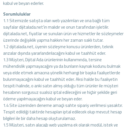
kabul ve beyan ederler.
Sorumluluklar
1.1 Sitemizde satışta olan web yazılımları ve ona bağlı tüm
sayfalar dijitalada.net'in malıdır ve onun tarafından işletilir.
dijitalada.net, fiyatlar ve sunulan ürün ve hizmetler ile sözleşmeler
üzerinde değişiklik yapma hakkını her zaman saklı tutar.
1.2 dijitalada.net, üyenin sözleşme konusu ürünlerden, teknik
arızalar dışında yararlandırılacağını kabul ve taahhüt eder.
1.3 Müşteri, Dijital Ada ürünlerinin kullanımında, tersine
mühendislik yapmayacağını ya da bunların kaynak kodunu bulmak
veya elde etmek amacına yönelik herhangi bir başka faaliyetlerde
bulunmayacağını kabul ve taahhüt eder. Aksi halde bu faaliyetin
tespiti halinde, o anki satın almış olduğu tüm ürünler ile müşteri
hesabının sorgusuz sualsiz iptal edileceğini ve hiçbir şekilde geri
ödeme yapılmayacağını kabul ve beyan eder.
1.4 Site üzerinden deneme amaçlı sahte sipariş verilmesi yasaktır.
Tespit edildiği taktirde hesapları iptal edilecek olup mevcut hesap
bilgileri ile bir daha hesap oluşturulamaz.
1.5 Müşteri, satın alacağı web yazılıma ek olarak modül, istek ve