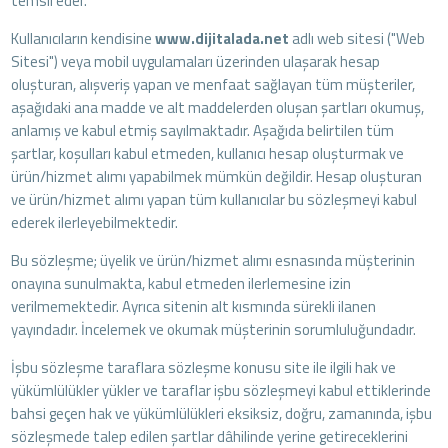
temsil eder.
Kullanıcıların kendisine
www.dijitalada.net
adlı web sitesi ("Web
Sitesi") veya mobil uygulamaları üzerinden ulaşarak hesap
oluşturan, alışveriş yapan ve menfaat sağlayan tüm müşteriler,
aşağıdaki ana madde ve alt maddelerden oluşan şartları okumuş,
anlamış ve kabul etmiş sayılmaktadır. Aşağıda belirtilen tüm
şartlar, koşulları kabul etmeden, kullanıcı hesap oluşturmak ve
ürün/hizmet alımı yapabilmek mümkün değildir. Hesap oluşturan
ve ürün/hizmet alımı yapan tüm kullanıcılar bu sözleşmeyi kabul
ederek ilerleyebilmektedir.
Bu sözleşme; üyelik ve ürün/hizmet alımı esnasında müşterinin
onayına sunulmakta, kabul etmeden ilerlemesine izin
verilmemektedir. Ayrıca sitenin alt kısmında sürekli ilanen
yayındadır. İncelemek ve okumak müşterinin sorumluluğundadır.
İşbu sözleşme taraflara sözleşme konusu site ile ilgili hak ve
yükümlülükler yükler ve taraflar işbu sözleşmeyi kabul ettiklerinde
bahsi geçen hak ve yükümlülükleri eksiksiz, doğru, zamanında, işbu
sözleşmede talep edilen şartlar dâhilinde yerine getireceklerini