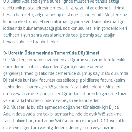
8.3: Dijital Ada sözleşme süresi içinde müşteri'ye tahsis ettiği
elektronik posta adresine mesaj, bilgi, yazı, ihtar, ödeme bildirimi,
hesap hareket çizelgesi, hesap eksteresi gönderebilir. Müşteri söz
konusu elektronik iletilerin alınmadığı yada kendisine ulaşmadığı
iddiasında bulunamayacağı gibi, söz konusu iletilerin gönderildikleri
tarihten 1 gün sonra yasal anlamda tebliğ etmiş sayılacağını
beyan, kabul ve taahhüt eder.
9- Ücretin Ödenmesinde Temerrüde Düşülmesi
9.1: Müşteri, firmamız üzerinden aldığı ürün ve hizmetlere karşılık
son ödeme tarihini takip eden 7 gün içerisinde ödeme
gerçekleştirmediği takdirde temerrüde düşmüş sayılır. Bu durumda
Dijital Ada kur farkı faturası kesebileceği gibi dilerse fatura kesim
tarihinden itibaren aylık %5 gecikme faizi taleb edebilir. Müşteri
ürün veya hizmet siparişini verdiği andan itibaren bu gecikme faizi
ve kur farkı faturasını ödemeyi beyan ve kabul eder.
9.2: Müşteri, iş bu sözleşmeden doğan her tür alacak için Dijital
Ada'in dava yada icra takibi açması halinde de aylık %15 gecikme
faizi, bakiye borç miktarının %50`si kadarı cezai şart, %10 avukatlık
ücreti ve diğer tüm yasal giderleri ödemeyi ürün veya hizmet