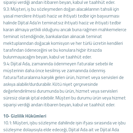
siparişi verdiği andan itibaren beyan, kabul ve taahhüt eder.
9.3: Müşteri, iş bu sözleşmeden doğan alacaklarının tahsili için
yasal mercilere ihtiyati haciz ve ihtiyati tedbir için başvurması
halinde Dijital Ada’in teminatsız ihtiyati haciz ve ihtiyati tedbir
kararı almaya yetkili olduğunu ancak buna rağmen mahkemelerce
teminat istendiğinde, bankalardan alınacak teminat
mektuplarından doğacak komisyon ve her türlü ücretin kendileri
tarafından ödeneceğini ve bu konulara hiçbir itirazda
bulunmayacağını beyan, kabul ve taahhüt eder.
9.4: Dijital Ada, zamanında ödenmeyen faturalar sebebi ile
müşterinin daha önce kesilmiş ve zamanında ödenmiş
fatura/faturalarına karşılık gelen ürün, hizmet veya servisleri de
askıya alabilir/durdurabilir. Kötü niyet çerçevesinde
değerlendirilmesi durumunda bu ürün, hizmet veya servisleri
süresiz olarak iptal edebilir. Müşteri bu durumu ürün veya hizmet
siparişi verdiği andan itibaren beyan, kabul ve taahhüt eder.
10- Gizlilik Hükümleri
10.1: Müşteri, işbu sözleşme dahilinde işin ifşası sırasında ve işbu
sözleşme dolayısıyla elde edeceği, Dijital Ada ait ve Dijital Ada