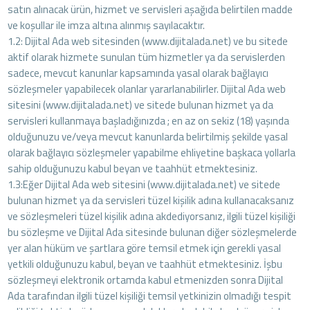
satın alınacak ürün, hizmet ve servisleri aşağıda belirtilen madde
ve koşullar ile imza altına alınmış sayılacaktır.
1.2: Dijital Ada web sitesinden (www.dijitalada.net) ve bu sitede
aktif olarak hizmete sunulan tüm hizmetler ya da servislerden
sadece, mevcut kanunlar kapsamında yasal olarak bağlayıcı
sözleşmeler yapabilecek olanlar yararlanabilirler. Dijital Ada web
sitesini (www.dijitalada.net) ve sitede bulunan hizmet ya da
servisleri kullanmaya başladığınızda ; en az on sekiz (18) yaşında
olduğunuzu ve/veya mevcut kanunlarda belirtilmiş şekilde yasal
olarak bağlayıcı sözleşmeler yapabilme ehliyetine başkaca yollarla
sahip olduğunuzu kabul beyan ve taahhüt etmektesiniz.
1.3:Eğer Dijital Ada web sitesini (www.dijitalada.net) ve sitede
bulunan hizmet ya da servisleri tüzel kişilik adına kullanacaksanız
ve sözleşmeleri tüzel kişilik adına akdediyorsanız, ilgili tüzel kişiliği
bu sözleşme ve Dijital Ada sitesinde bulunan diğer sözleşmelerde
yer alan hüküm ve şartlara göre temsil etmek için gerekli yasal
yetkili olduğunuzu kabul, beyan ve taahhüt etmektesiniz. İşbu
sözleşmeyi elektronik ortamda kabul etmenizden sonra Dijital
Ada tarafından ilgili tüzel kişiliği temsil yetkinizin olmadığı tespit