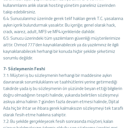
kullanımlarını anlık olarak hosting yönetim paneliniz üzerinden
takip edebilirsiniz.
6.4: Sunucularımız üzerinde gerek telif hakları gerek T.C. yasalarına
aykırı içerik bulundurmak yasaktır. Bu içeriğe; genel olarak hack,
crack, warez, adult, MP3 ve MP4 içerikleride dahildir.
6.5: Sunucu üzerindeki tüm yazılımların güvenliği müşterilerimize
aittir. Chmod 777'den kaynaklanabilecek ya da yazılımınız ile ilgili
kaynaklanabilecek herhangi bir konuda hiçbir şekilde şirketimiz
sorumlu değildir.
7- Sözleşmenin Feshi
7.1: Müşteri iş bu sözleşmenin herhangi bir maddesine aykırı
davranarak sorumluluklarını ve taahhütlerini yerine getirmediği
takdirde yada iş bu sözleşmenin ön yüzünde beyan ettiği bilgilerin
doğru olmadığının tespiti halinde, yukarıda belirtilen sözleşmeyi
askıya alma halinin 7 günden fazla devam etmesi halinde, Dijital
Ada hiç bir ihtar ve ihbara gerek kalmaksızın sözleşmeyi tek taraflı
olarak fesih etme hakkına sahiptir.
7.2: Bu şekilde gerçekleşecek fesih sonrasında müşteri; kalan
süreye bakılmaksızın ödemiş olduğu son sözleşme ücretini geri