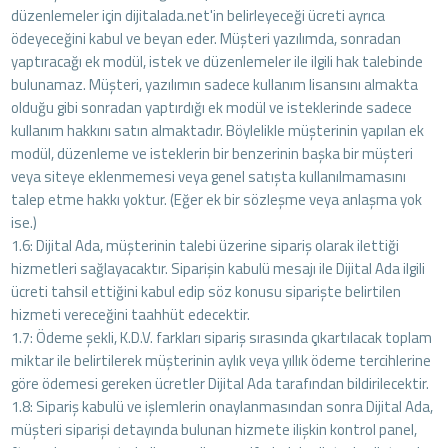
düzenlemeler için dijitalada.net'in belirleyeceği ücreti ayrıca
ödeyeceğini kabul ve beyan eder. Müşteri yazılımda, sonradan
yaptıracağı ek modül, istek ve düzenlemeler ile ilgili hak talebinde
bulunamaz. Müşteri, yazılımın sadece kullanım lisansını almakta
olduğu gibi sonradan yaptırdığı ek modül ve isteklerinde sadece
kullanım hakkını satın almaktadır. Böylelikle müşterinin yapılan ek
modül, düzenleme ve isteklerin bir benzerinin başka bir müşteri
veya siteye eklenmemesi veya genel satışta kullanılmamasını
talep etme hakkı yoktur. (Eğer ek bir sözleşme veya anlaşma yok
ise.)
1.6: Dijital Ada, müşterinin talebi üzerine sipariş olarak ilettiği
hizmetleri sağlayacaktır. Siparişin kabulü mesajı ile Dijital Ada ilgili
ücreti tahsil ettiğini kabul edip söz konusu siparişte belirtilen
hizmeti vereceğini taahhüt edecektir.
1.7: Ödeme şekli, K.D.V. farkları sipariş sırasında çıkartılacak toplam
miktar ile belirtilerek müşterinin aylık veya yıllık ödeme tercihlerine
göre ödemesi gereken ücretler Dijital Ada tarafından bildirilecektir.
1.8: Sipariş kabulü ve işlemlerin onaylanmasından sonra Dijital Ada,
müşteri siparişi detayında bulunan hizmete ilişkin kontrol panel,