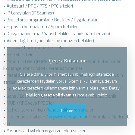
• Autosurf / PTC / PTS / PPC siteleri
• IP tarayıcıları (IP Scanner)
• Bruteforce programları / Betikleri / Uygulamaları
• E-posta bombalama / Spam betikleri
• Dosya barındırma / Yansı betikler. (rapidshare benzeri)
• Video dağıtımı (youtube.com benzeri betikler)
• Escrow / banka benzeri siteler
• HYIP vb. siteler
Çerez Kullanımı
• Yatırım siteleri (FOREX, E-gold Exchange, Second Life/Linden
Exchange, Ponzi, MLM / Pyramid Scheme)
Sizlere daha iyi bir hizmet sunabilmek için sitemizde
• Yasal dağıtım hakkına sahip olmadan herhangi bir materyalin
çerezlerden faydalanıyoruz. Sitemizi kullanmaya devam
satışını yapmak
ederek çerezleri kullanmamıza izin vermiş olursunuz. Detaylı
• Prime Bank Programları
bilgi için
Çerez Politikamızı
inceleyebilirsiniz.
• Şans / Loto / Kumar oyunları siteleri (teşvik edenler dahil)
• MUD / RPG veya PPBG’ler
• Nefret içeren / Irkçı / Rahatsızlık veren siteler
Tamam
• Hacker odaklı siteler / arşivler / programlar / forumlar / (dark.net
vb.)
• Yasadışı aktiviteleri organize eden siteler