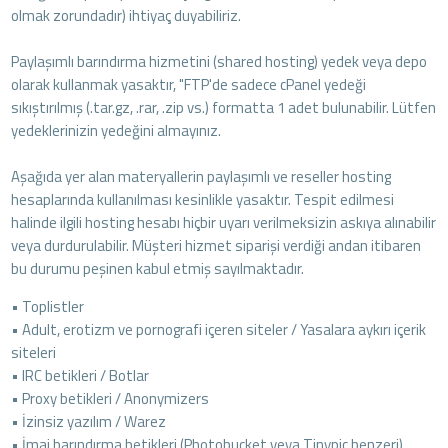
olmak zorundadır) ihtiyaç duyabiliriz.
Paylaşımlı barındırma hizmetini (shared hosting) yedek veya depo
olarak kullanmak yasaktır, "FTP'de sadece cPanel yedeği
sıkıştırılmış (.tar.gz, .rar, .zip vs.) formatta 1 adet bulunabilir. Lütfen
yedeklerinizin yedeğini almayınız.
Aşağıda yer alan materyallerin paylaşımlı ve reseller hosting
hesaplarında kullanılması kesinlikle yasaktır. Tespit edilmesi
halinde ilgili hosting hesabı hiçbir uyarı verilmeksizin askıya alınabilir
veya durdurulabilir. Müşteri hizmet siparişi verdiği andan itibaren
bu durumu peşinen kabul etmiş sayılmaktadır.
• Toplistler
• Adult, erotizm ve pornografi içeren siteler / Yasalara aykırı içerik
siteleri
• IRC betikleri / Botlar
• Proxy betikleri / Anonymizers
• İzinsiz yazılım / Warez
• İmaj barındırma betikleri (Photobucket veya Tinypic benzeri)