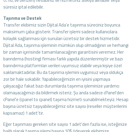
tc no, ve benzeri) hesabınız ve hizmetiniz askıya alınabilir veya
süresiz iptal edilebilir.
Taşınma ve Destek
Transfer ekibimiz sizin Dijital Ada'e taşınma süreciniz boyunca
maksimum çaba gösterir. Transfer işlemi sadece kullanıcılara
kolaylık sağlanması için sunulan ücretsiz bir destek hizmetidir.
Dijital Ada, taşınma işleminin mümkün olup olmadığının ve herhangi
bir zaman içerisinde tamamlanacağının garantisini veremez. Her
barındırma (hosting) firması farklı yapıda düzenlenmiştir ve bazı
barındırma platformları verileri uyumsuz olabilir veya kişiye özel
saklamaktadırlar. Bu da taşınma işlemini uygunsuz veya oldukça
zor bir hale sokabilir. Yapabileceğimizin en iyisini yapmaya
çalışacağız fakat bazı durumlarda taşınma işleminize yardımcı
olamayacağımızı da bildirmek isteriz. Şu anda sadece cPanel'den
cPanel'e (cpanel to cpanel) taşıma hizmeti sunabilmekteyiz. Hesap
başına ücretsiz taşıyabileceğimiz site sayısı (reseller müşterilerini
kapsamaz) 1 adet'tir.
Eğer taşınması gereken site sayısı 1 adet'den fazla ise, isteğinize
bağlı olarak taşıma işlemi başına 10$ ödeyerek ekibimize