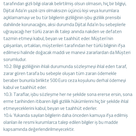
tarafından gizli bilgi olarak belirtilmiş olsun olmasın, hiç bir bilgiyi,
Dijital Ada'in yazılı izni olmaksızın üçüncü kişi veya kurumlara
açıklamamayı ve bu tür bilgilerin gizliliğinin işbu gizlilik prensibi
dahilinde korunacağını, aksi durumda Dijital Ada'in bu sebeplerle
uğrayacağı her türlü zararı ilk talep anında nakden ve defaten
tazmin etmeyi kabul, beyan ve taahhüt eder. Müşteri’nin
çalışanları, ortakları, müşterileri tarafından her türlü bilginin ifşa
edilmesi halinde doğacak maddi ve manevi zararlardan da Müşteri
sorumludur.
10.2: Bilgi gizliliğinin ihlali durumunda sözleşmeyi ihlal eden taraf,
zarar gören tarafa bu sebeple oluşan tüm zararı ödemekle
beraber bununla birlikte 500 Euro ceza koşulunu derhal ödemeyi
kabul ve taahhüt eder.
10.3: Taraflar, işbu sözleşme her ne şekilde sona ererse ersin, sona
erme tarihinden itibaren ilgili gizlilik hükümlerini hiç bir şekilde ihlal
etmeyeceklerini kabul, beyan ve taahhüt ederler.
10.4: Yukarıda sayılan bilgilerin daha önceden kamuya ifşa edilmiş
olanları ile resmi kurumlarca talep edilen bilgiler iş bu madde
kapsamında değerlendirilmeyecektir.