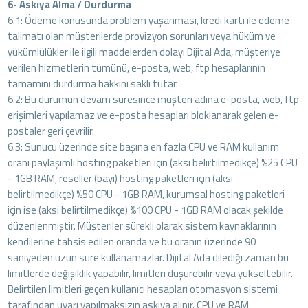
6- Askıya Alma / Durdurma
6.1: Ödeme konusunda problem yaşanması, kredi kartı ile ödeme
talimatı olan müşterilerde provizyon sorunları veya hüküm ve
yükümlülükler ile ilgili maddelerden dolayı Dijital Ada, müşteriye
verilen hizmetlerin tümünü, e-posta, web, ftp hesaplarının
tamamını durdurma hakkını saklı tutar.
6.2: Bu durumun devam süresince müşteri adına e-posta, web, ftp
erişimleri yapılamaz ve e-posta hesapları bloklanarak gelen e-
postaler geri çevrilir.
6.3: Sunucu üzerinde site başına en fazla CPU ve RAM kullanım
oranı paylaşımlı hosting paketleri için (aksi belirtilmedikçe) %25 CPU
- 1GB RAM, reseller (bayi) hosting paketleri için (aksi
belirtilmedikçe) %50 CPU - 1GB RAM, kurumsal hosting paketleri
için ise (aksi belirtilmedikçe) %100 CPU - 1GB RAM olacak şekilde
düzenlenmiştir. Müşteriler sürekli olarak sistem kaynaklarının
kendilerine tahsis edilen oranda ve bu oranın üzerinde 90
saniyeden uzun süre kullanamazlar. Dijital Ada dilediği zaman bu
limitlerde değişiklik yapabilir, limitleri düşürebilir veya yükseltebilir.
Belirtilen limitleri geçen kullanıcı hesapları otomasyon sistemi
tarafından uyarı yapılmaksızın askıya alınır. CPU ve RAM