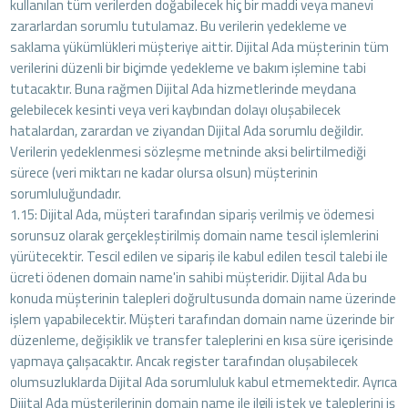
kullanılan tüm verilerden doğabilecek hiç bir maddi veya manevi
zararlardan sorumlu tutulamaz. Bu verilerin yedekleme ve
saklama yükümlükleri müşteriye aittir. Dijital Ada müşterinin tüm
verilerini düzenli bir biçimde yedekleme ve bakım işlemine tabi
tutacaktır. Buna rağmen Dijital Ada hizmetlerinde meydana
gelebilecek kesinti veya veri kaybından dolayı oluşabilecek
hatalardan, zarardan ve ziyandan Dijital Ada sorumlu değildir.
Verilerin yedeklenmesi sözleşme metninde aksi belirtilmediği
sürece (veri miktarı ne kadar olursa olsun) müşterinin
sorumluluğundadır.
1.15: Dijital Ada, müşteri tarafından sipariş verilmiş ve ödemesi
sorunsuz olarak gerçekleştirilmiş domain name tescil işlemlerini
yürütecektir. Tescil edilen ve sipariş ile kabul edilen tescil talebi ile
ücreti ödenen domain name'in sahibi müşteridir. Dijital Ada bu
konuda müşterinin talepleri doğrultusunda domain name üzerinde
işlem yapabilecektir. Müşteri tarafından domain name üzerinde bir
düzenleme, değişiklik ve transfer taleplerini en kısa süre içerisinde
yapmaya çalışacaktır. Ancak register tarafından oluşabilecek
olumsuzluklarda Dijital Ada sorumluluk kabul etmemektedir. Ayrıca
Dijital Ada müşterilerinin domain name ile ilgili istek ve taleplerini iş