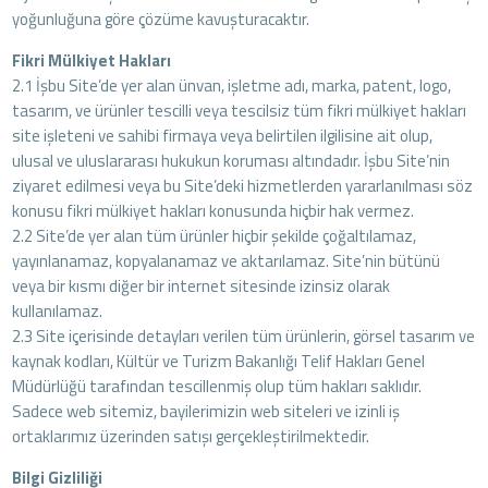
yoğunluğuna göre çözüme kavuşturacaktır.
Fikri Mülkiyet Hakları
2.1 İşbu Site’de yer alan ünvan, işletme adı, marka, patent, logo,
tasarım, ve ürünler tescilli veya tescilsiz tüm fikri mülkiyet hakları
site işleteni ve sahibi firmaya veya belirtilen ilgilisine ait olup,
ulusal ve uluslararası hukukun koruması altındadır. İşbu Site’nin
ziyaret edilmesi veya bu Site’deki hizmetlerden yararlanılması söz
konusu fikri mülkiyet hakları konusunda hiçbir hak vermez.
2.2 Site’de yer alan tüm ürünler hiçbir şekilde çoğaltılamaz,
yayınlanamaz, kopyalanamaz ve aktarılamaz. Site’nin bütünü
veya bir kısmı diğer bir internet sitesinde izinsiz olarak
kullanılamaz.
2.3 Site içerisinde detayları verilen tüm ürünlerin, görsel tasarım ve
kaynak kodları, Kültür ve Turizm Bakanlığı Telif Hakları Genel
Müdürlüğü tarafından tescillenmiş olup tüm hakları saklıdır.
Sadece web sitemiz, bayilerimizin web siteleri ve izinli iş
ortaklarımız üzerinden satışı gerçekleştirilmektedir.
Bilgi Gizliliği