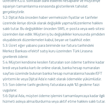
ücretlere K.D.V. sonradan dahil edilerek hesaplanır ve müşteriye
siparişin tamamlanma esnasında gösterilerek tahsilat
gerçekleştirilir.
5.2: Dijital Ada önceden haber vermeksizin fiyatlar ve tarifeler
üzerinde ileriye dönük olarak değişiklik yapma/düzenleme hakkını
saklı tutar. Bu değişiklikler önceden SMS, e-posta veya web sitesi
üzerinden ilan edilir. Müşteri iş bu değişiklikler konusunda şimdiden
oluşabilecek düzenlemeleri kabul, beyan ve taahhüt eder.
5.3: Ücret eğer yabancı para biriminde ise fatura tarihindeki
Merkez Bankası efektif satış kuru üzerinden Türk Lirasına
çevrilerek ödenir.
5.4: Müşteri kendisine kesilen faturaları son ödeme tarihine kadar
kredi veya banka kartı ile online olarak, banka hesap numaraları
sayfası üzerinde bulunan banka hesap numaralarına havale/EFT
yöntemi ile veya Dijital Ada'e nakit olarak ödemekle yükümlüdür.
5.5: Son ödeme tarihi gecikmiş faturalara aylık %5 gecikme faizi
uygulanır.
5.6: Dijital Ada, müşteri ödeme işlemini tamamlayıncaya kadar ilgili
hizmeti askıya alma/durdurma veya aktif etme hakkını saklı tutar.