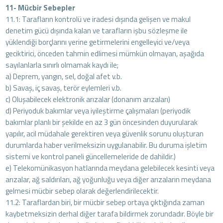
11- Mücbir Sebepler
11.1: Tarafların kontrolü ve iradesi dışında gelişen ve makul
denetim gücü dışında kalan ve tarafların işbu sözleşme ile
yüklendiği borçlarını yerine getirmelerini engelleyici ve/veya
geciktirici, önceden tahmin edlimesi mümkün olmayan, aşağıda
sayılanlarla sınırlı olmamak kaydı ile;
a) Deprem, yangın, sel, doğal afet v.b.
b) Savaş, iç savaş, terör eylemleri v.b.
c) Oluşabilecek elektronik arızalar (donanım arızaları)
d) Periyoduk bakımlar veya iyileştirme çalışmaları (periyodik
bakımlar planlı bir şekilde en az 3 gün öncesinden duyurularak
yapılır, acil müdahale gerektiren veya güvenlik sorunu oluşturan
durumlarda haber verilmeksizin uygulanabilir. Bu duruma işletim
sistemi ve kontrol paneli güncellemeleride de dahildir.)
e) Telekomünikasyon hatlarında meydana gelebilecek kesinti veya
arızalar, ağ saldırıları, ağ yoğunluğu veya diğer arızaların meydana
gelmesi mücbir sebep olarak değerlendirilecektir.
11.2: Taraflardan biri, bir mücbir sebep ortaya çıktığında zaman
kaybetmeksizin derhal diğer tarafa bildirmek zorundadır. Böyle bir