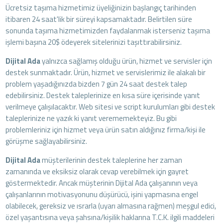
Ücretsiz taşıma hizmetimiz üyeliğinizin başlangıç tarihinden
itibaren 24 saat'lik bir süreyi kapsamaktadır. Belirtilen süre
sonunda taşıma hizmetimizden faydalanmak isterseniz taşıma
işlemi başına 20$ ödeyerek sitelerinizi taşıttırabilirsiniz.
Dijital Ada
yalnızca sağlamış olduğu ürün, hizmet ve servisler için
destek sunmaktadır. Ürün, hizmet ve servislerimiz ile alakalı bir
problem yaşadığınızda bizden 7 gün 24 saat destek talep
edebilirsiniz. Destek taleplerinize en kısa süre içerisinde yanıt
verilmeye çalışılacaktır. Web sitesi ve script kurulumları gibi destek
taleplerinize ne yazık ki yanıt verememekteyiz. Bu gibi
problemleriniz için hizmet veya ürün satın aldığınız firma/kişi ile
görüşme sağlayabilirsiniz.
Dijital Ada
müşterilerinin destek taleplerine her zaman
zamanında ve eksiksiz olarak cevap verebilmek için gayret
göstermektedir. Ancak müşterinin Dijital Ada çalışanının veya
çalışanlarının motivasyonunu düşürücü, işini yapmasına engel
olabilecek, gereksiz ve ısrarla (uyarı almasına rağmen) meşgul edici,
özel yaşantısına veya şahsına/kişilik haklarına T.C.K. ilgili maddeleri