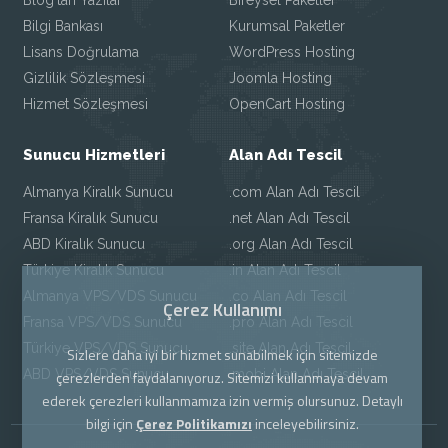
Blog'tan Yazılar
Bireysel Paketler
Bilgi Bankası
Kurumsal Paketler
Lisans Doğrulama
WordPress Hosting
Gizlilik Sözleşmesi
Joomla Hosting
Hizmet Sözleşmesi
OpenCart Hosting
Sunucu Hizmetleri
Alan Adı Tescil
Almanya Kiralık Sunucu
.com Alan Adı Tescil
Fransa Kiralık Sunucu
.net Alan Adı Tescil
ABD Kiralık Sunucu
.org Alan Adı Tescil
Türkiye Kiralık Sunucu
.in Alan Adı Tescil
Almanya VPS/VDS Sunucu
.co Alan Adı Tescil
Çerez Kullanımı
Fransa VPS/VDS Sunucu
.pro Alan Adı Tescil
Türkiye VPS/VDS Sunucu
.site Alan Adı Tescil
Sizlere daha iyi bir hizmet sunabilmek için sitemizde
ABD VPS/VDS Sunucu
.mobi Alan Adı Tescil
çerezlerden faydalanıyoruz. Sitemizi kullanmaya devam
ederek çerezleri kullanmamıza izin vermiş olursunuz. Detaylı
bilgi için
Çerez Politikamızı
inceleyebilirsiniz.