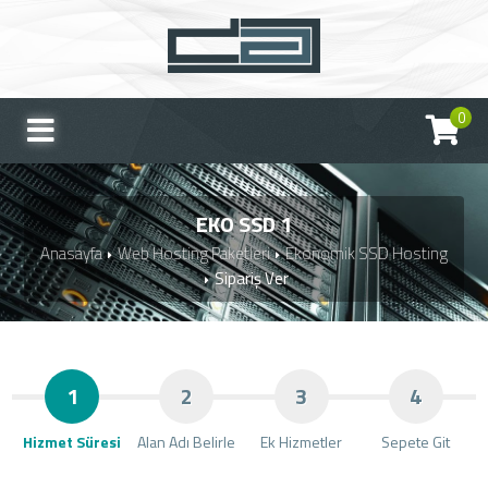
0
EKO SSD 1
Anasayfa
Web Hosting Paketleri
Ekonomik SSD Hosting
Sipariş Ver
1
2
3
4
Hizmet Süresi
Alan Adı Belirle
Ek Hizmetler
Sepete Git