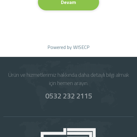
Devam
Powered by
WISECP
Ürün ve hizmetlerimiz hakkında daha detaylı bilgi almak
için hemen arayın.
0532 232 2115