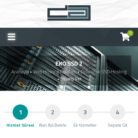
0
EKO SSD 2
Anasayfa
Web Hosting Paketleri
Ekonomik SSD Hosting
Sipariş Ver
1
2
3
4
Hizmet Süresi
Alan Adı Belirle
Ek Hizmetler
Sepete Git