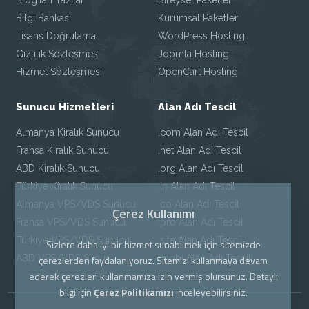
Blog'tan Yazılar
Bireysel Paketler
Bilgi Bankası
Kurumsal Paketler
Lisans Doğrulama
WordPress Hosting
Gizlilik Sözleşmesi
Joomla Hosting
Hizmet Sözleşmesi
OpenCart Hosting
Sunucu Hizmetleri
Alan Adı Tescil
Almanya Kiralık Sunucu
.com Alan Adı Tescil
Fransa Kiralık Sunucu
.net Alan Adı Tescil
ABD Kiralık Sunucu
.org Alan Adı Tescil
Türkiye Kiralık Sunucu
.in Alan Adı Tescil
Almanya VPS/VDS Sunucu
.co Alan Adı Tescil
Çerez Kullanımı
Fransa VPS/VDS Sunucu
.pro Alan Adı Tescil
Türkiye VPS/VDS Sunucu
.site Alan Adı Tescil
Sizlere daha iyi bir hizmet sunabilmek için sitemizde
ABD VPS/VDS Sunucu
.mobi Alan Adı Tescil
çerezlerden faydalanıyoruz. Sitemizi kullanmaya devam
ederek çerezleri kullanmamıza izin vermiş olursunuz. Detaylı
bilgi için
Çerez Politikamızı
inceleyebilirsiniz.