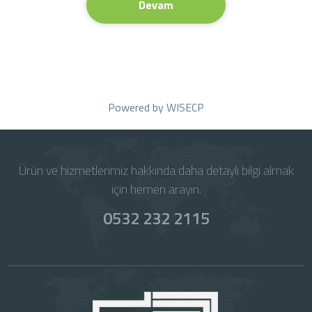
Devam
Powered by
WISECP
Ürün ve hizmetlerimiz hakkında daha detaylı bilgi almak
için hemen arayın.
0532 232 2115