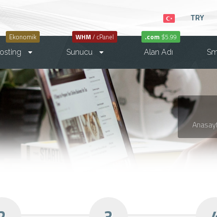
TRY
Ekonomik
WHM
/ cPanel
.com
$5.99
osting
Sunucu
Alan Adı
S
Anasay
2
3