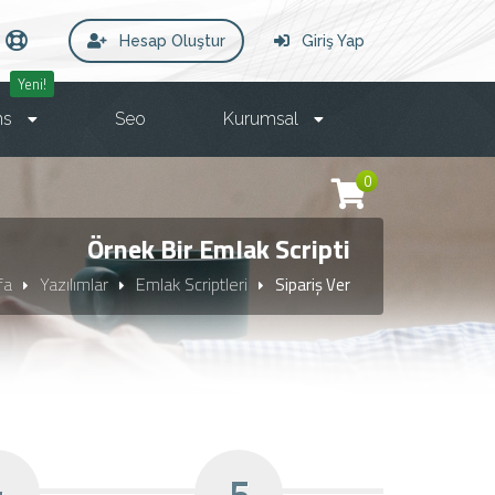
Hesap Oluştur
Giriş Yap
Yeni!
ms
Seo
Kurumsal
0
Örnek Bir Emlak Scripti
fa
Yazılımlar
Emlak Scriptleri
Sipariş Ver
4
5