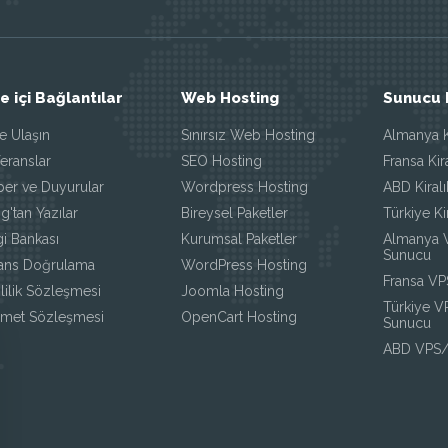
te içi Bağlantılar
Web Hosting
Sunucu 
e Ulaşın
Sınırsız Web Hosting
Almanya K
eranslar
SEO Hosting
Fransa Kir
ber ve Duyurular
Wordpress Hosting
ABD Kiral
g'tan Yazılar
Bireysel Paketler
Türkiye Ki
gi Bankası
Kurumsal Paketler
Almanya
Sunucu
sans Doğrulama
WordPress Hosting
Fransa V
lilik Sözleşmesi
Joomla Hosting
Türkiye 
zmet Sözleşmesi
OpenCart Hosting
Sunucu
ABD VPS