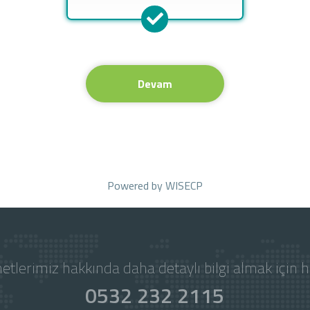
Devam
Powered by
WISECP
etlerimiz hakkında daha detaylı bilgi almak için 
0532 232 2115