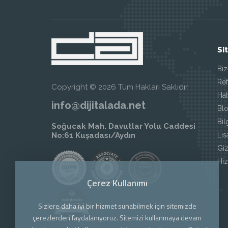
Si
Biz
Ref
Copyright © 2026 Tüm Hakları Saklıdır.
Ha
info@dijitalada.net
Blo
Bil
Soğucak Mah. Davutlar Yolu Caddesi
Li
No:61 Kuşadası/Aydın
Giz
Hi
Çerez Kullanımı
Sizlere daha iyi bir hizmet sunabilmek için sitemizde
çerezlerden faydalanıyoruz. Sitemizi kullanmaya devam