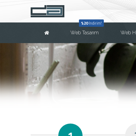
%20
İndirim!
Web Tasarım
Web H
1