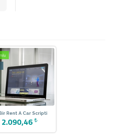
mlu
l
Bir Rent A Car Scripti
2.090,46
₺