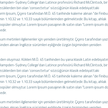
aki Hampden-Sydney College'dan Latince profesörü Richard McClintock, bir
cüklerden biri olan 'consectetur' sözcüğünün klasik edebiyattaki
 Lorm Ipsum, Çiçero tarafından M.Ö. 45 tarihinde kaleme alınan "de Finib
nin 1.10.32 ve 1.10.33 sayılı bölümlerinden gelmektedir. Bu kitap, ahlak
opüler olmuştur. Lorem Ipsum pasajının ilk satırı olan "Lorem ipsum do
edir.
 metinleri ilgilenenler için yeniden üretilmiştir. Çiçero tarafından yaz
inden alınan İngilizce sürümleri eşliğinde özgün biçiminden yeniden
den oluşmaz. Kökleri M.Ö. 45 tarihinden bu yana klasik Latin edebiyatı
aki Hampden-Sydney College'dan Latince profesörü Richard McClintock, bir
cüklerden biri olan 'consectetur' sözcüğünün klasik edebiyattaki
 Lorm Ipsum, Çiçero tarafından M.Ö. 45 tarihinde kaleme alınan "de Finib
nin 1.10.32 ve 1.10.33 sayılı bölümlerinden gelmektedir. Bu kitap, ahlak
opüler olmuştur. Lorem Ipsum pasajının ilk satırı olan "Lorem ipsum do
edir.
 metinleri ilgilenenler için yeniden üretilmiştir. Çiçero tarafından yaz
inden alınan İngilizce sürümleri eşliğinde özgün biçiminden yeniden