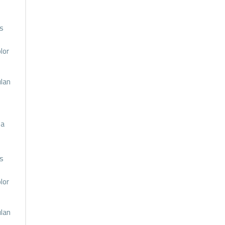
us
lor
ılan
na
us
lor
ılan