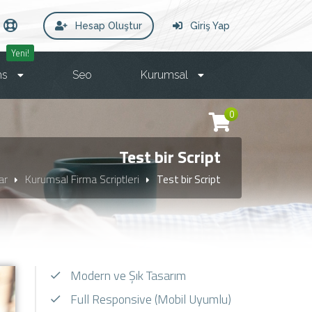
Hesap Oluştur
Giriş Yap
Yeni!
ms
Seo
Kurumsal
0
Test bir Script
ar
Kurumsal Firma Scriptleri
Test bir Script
Modern ve Şık Tasarım
Full Responsive (Mobil Uyumlu)