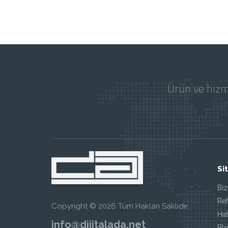
Ürün ve hizm
Si
Biz
Ref
Copyright © 2026 Tüm Hakları Saklıdır.
Ha
info@dijitalada.net
Blo