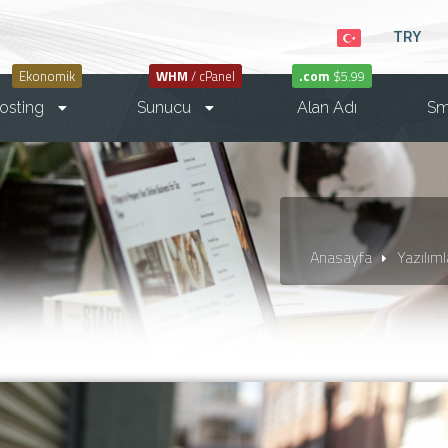
TRY
Ekonomik
WHM
/ cPanel
.com
$5.99
osting
Sunucu
Alan Adı
S
Anasayfa
Yazılıml