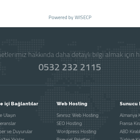
Powered by
WISECP
etlerimiz hakkında daha detaylı bilgi almak için 
0532 232 2115
te içi Bağlantılar
Web Hosting
Sunucu 
e Ulaşın
Sınırsız Web Hosting
Almanya K
eranslar
SEO Hosting
Fransa Kir
ber ve Duyurular
Wordpress Hosting
ABD Kiral
g'tan Yazılar
Bireysel Paketler
Türkiye Ki