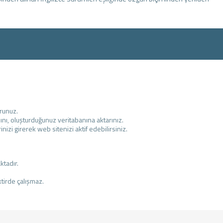
urunuz.
ı, oluşturduğunuz veritabanına aktarınız.
nizi girerek web sitenizi aktif edebilirsiniz.
ktadır.
ktirde çalışmaz.