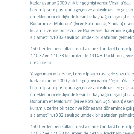
kadar uzanan 2000 yıllık bir geçmişi vardır. Virginia'd
Lorem Ipsum pasajında geçen ve anlaşılması en güç söz
örneklerini incelediğinde kesin bir kaynağa ulaşmıştır.
Bonorum et Malorum" (İyi ve Kötünün Uç Sınırları) eseri
kuramı üzerine bir tezdir ve Rönesans döneminde çok p
sit amet" 1.10.32 sayılı bölümdeki bir satırdan gelmekt
1500'lerden beri kullanılmakta olan standard Lorem Ipsum
1.10.32 ve 1.10.33 bölümleri de 1914 H. Rackham çeviris
üretilmiştir.
Yaygın inancın tersine, Lorem Ipsum rastgele sözcükler
kadar uzanan 2000 yıllık bir geçmişi vardır. Virginia'd
Lorem Ipsum pasajında geçen ve anlaşılması en güç söz
örneklerini incelediğinde kesin bir kaynağa ulaşmıştır.
Bonorum et Malorum" (İyi ve Kötünün Uç Sınırları) eseri
kuramı üzerine bir tezdir ve Rönesans döneminde çok p
sit amet" 1.10.32 sayılı bölümdeki bir satırdan gelmekt
1500'lerden beri kullanılmakta olan standard Lorem Ipsum
1.10.32 ve 1.10.33 bölümleri de 1914 H. Rackham çeviris