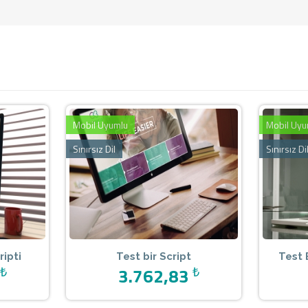
Mobil Uyumlu
Mobil Uyu
Sınırsız Dil
Sınırsız Di
ripti
Test bir Script
Test 
₺
3.762,83
₺