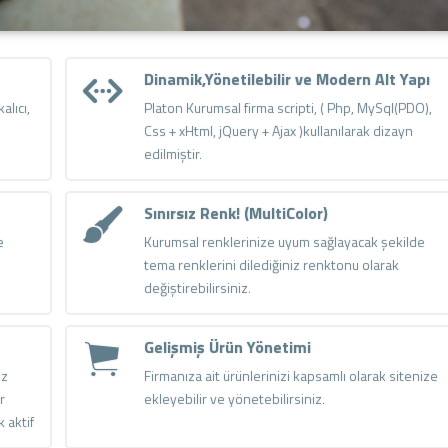
Dinamik,Yönetilebilir ve Modern Alt Yapı
alıcı,
Platon Kurumsal firma scripti, ( Php, MySql(PDO),
Css + xHtml, jQuery + Ajax )kullanılarak dizayn
edilmiştir.
Sınırsız Renk! (MultiColor)
e
Kurumsal renklerinize uyum sağlayacak şekilde
tema renklerini dilediğiniz renktonu olarak
değiştirebilirsiniz.
Gelişmiş Ürün Yönetimi
iz
Firmanıza ait ürünlerinizi kapsamlı olarak sitenize
r
ekleyebilir ve yönetebilirsiniz.
k aktif