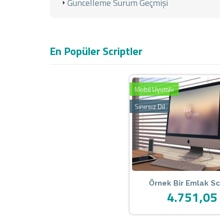
Güncelleme Sürüm Geçmişi
E-Posta : info@example.com
Parola : admin123
En Popüler Scriptler
Mobil Uyumlu
Sınırsız Dil
Örnek Bir Emlak Sc
4.751,05