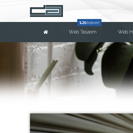
%20
İndirim!
Web Tasarım
Web H