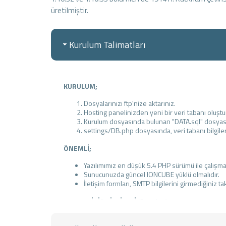
üretilmiştir.
Kurulum Talimatları
KURULUM;
Dosyalarınızı ftp'nize aktarınız.
Hosting panelinizden yeni bir veri tabanı oluşt
Kurulum dosyasında bulunan "DATA.sql" dosyasın
settings/DB.php dosyasında, veri tabanı bilgileri
ÖNEMLİ;
Yazılımımız en düşük 5.4 PHP sürümü ile çalışma
Sunucunuzda güncel IONCUBE yüklü olmalıdır.
İletişim formları, SMTP bilgilerini girmediğiniz ta
ADMIN GİRİŞ BİLGİLERİ
(Standart);
Admin Paneli : www.domainadiniz.com/admin